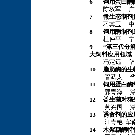
6 饲用蛋白酶
陈权军 广州
7 微生态制剂
刁其玉 中国
8 饲用酶制剂
杜仲平 宁夏
9 “第三代分
大饲料应用领域
冯定远 华南
10 脂肪酶的
管武太 华南
11 饲用蛋白
郭青海 湖南
12 益生菌对
黄兴国 湖
13 诱食剂的
江青艳 华南
14 木聚糖酶特