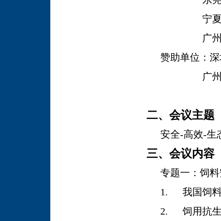
宁
广
赞助单位：
深
广
二、会议主题
安全
-
高效
-
生
三、会议内容
专题一：饲料
1.
我国饲
2.
饲用抗