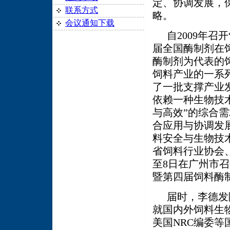
定、协调发展，
联系方式
略。
会议通知下载
自
2009
年召开
届全国酶制剂在
酶制剂为代表的
饲料产业的一系
了一批支撑产业
依赖一种生物技
与高效”的综合
合应用与协调发
料安全与生物技
省饲料行业协会
至
8
日在广州市召
暨第四届饲料酶
届时，李德发
就国内外饲料生
美国
NRC
编委等