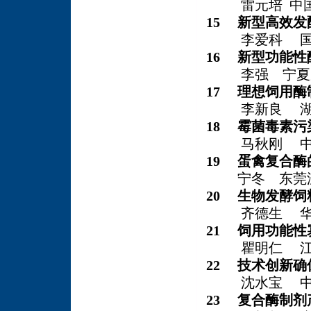
雷元培 中国
15 新型高效
李爱科 国家
16 新型功能
李强 宁夏夏
17 理想饲用
李新良 湖南
18 霉菌毒素
马秋刚 中
19 蛋禽复合
宁冬 东莞泛
20 生物发酵
齐德生 华
21 饲用功能
瞿明仁 江
22 技术创新
沈水宝 中粮
23 复合酶制