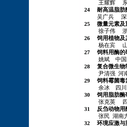
王耀辉 东莞
24 耐高温脂
吴广兵 深圳
25 微量元素
徐子伟 浙江
26 饲用植物
杨在宾 山
27 饲料用酶
姚斌 中国农
28 复合微生
尹清强 河南
29 饲料霉菌
余冰 四川
30 饲用脂肪酶
张克英 四
31 反刍动物
张民 湖南尤
32 环境应激