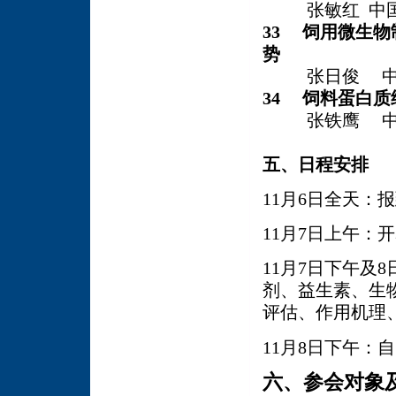
张敏红 中国
33 饲用微生
势
张日俊 中
34 饲料蛋白
张铁鹰 中国
五、日程安排
11
月
6
日全天：报
11
月
7
日上午：开
11
月
7
日下午及
8
剂、益生素、生
评估、作用机理
11
月
8
日下午：自
六、参会对象