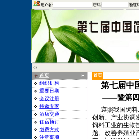
用户名:
密码:
验证码
首页
首页
组织机构
第七届中
重要日期
——暨第
会议注册
特邀专家
遵照我国饲料
酒店交通
创新、产业协调
住宿预订
饲料工业的生物
缴费方式
题、改善养殖业
注意事项