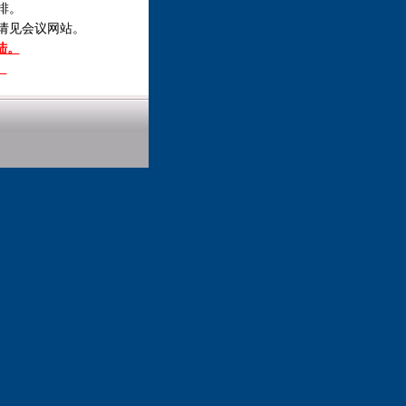
排。
请见会议网站。
陆。
。