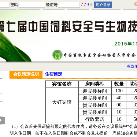
密码:
验证码:
·
在线住
会议预定说明
住宿预定
宾馆名称
房间类型
数量
协
100
2
迎宾楼标间
40
2
迎宾楼单间
天虹宾馆
90
3
贵宾楼标间
10
3
贵宾楼单间
行政套房
10
5
（1）会议首先保证提前预定的代表住房，请务必在会议系统中“会议
明入住日期，如不在入住日期到会或不到会且未提前一周通知会务