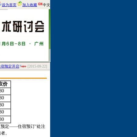
设为首页
加入收藏
中文
宿预定开启
[2015-09-22]
议价
80
80
30
30
80
预定——住宿预订”处注
组者。