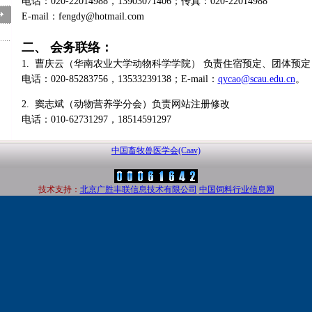
电话：020-22014988，13903071406；传真：020-22014988
E-mail：fengdy@hotmail.com
二、 会务联络：
1. 曹庆云（华南农业大学动物科学学院） 负责住宿预定、团体预定
电话：020-85283756，13533239138；E-mail：
qycao@scau.edu.cn
。
2. 窦志斌（动物营养学分会）负责网站注册修改
电话：010-62731297，18514591297
中国畜牧兽医学会(Caav)
技术支持：
北京广胜丰联信息技术有限公司
中国饲料行业信息网