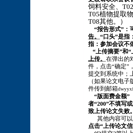
饲料安全、
T0
T05
植物提取
T08
其他。）
“报告形式”：
告。
“口头”是指
指：参加会议不
“上传摘要”和“
上传。
在弹出的
件，点击“确定”
提交到系统中；上
（如果论文电子版
件传到邮箱
dwyyx
“版面费金额”
者“200”不填
致上传论文失败
其他内容可以
点击“上传论文