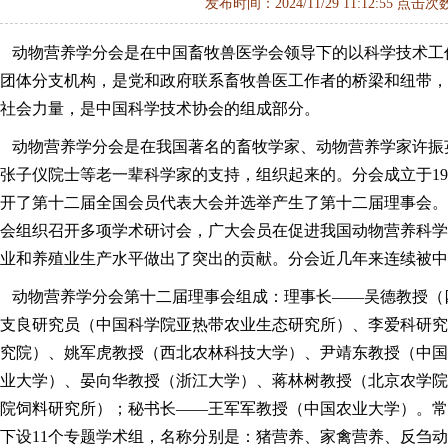
发布时间：2024/11/29 11:12:55 点击次
动物营养学分会是在中国畜牧兽医学会领导下的以科学技术工
团体分支机构，是党和政府联系畜牧兽医工作者的桥梁和纽带，
社会力量，是中国科学技术协会的组成部分。
动物营养学分会是在我国著名的畜牧学家、动物营养学家许振
张子仪院士等老一辈科学家的支持，组织起来的。分会成立于1980
开了第十二届全国会员代表大会并选举产生了第十二届理事会。分
会组织召开多项学术研讨会，广大会员在促进我国动物营养科学
业和养殖业生产水平做出了突出的贡献。分会近几年来连续被中
动物营养学分会第十二届理事会组成：理事长——吴德教授（
支良研究员（中国科学院亚热带农业生态研究所）、李爱科研究
究院）、姚军虎教授（西北农林科技大学）、尹靖东教授（中国
业大学）、晏向华教授（浙江大学）、蒋林树教授（北京农学院
院饲料研究所）；秘书长——王军军教授（中国农业大学）。常务
下设11个专题学术组，名称分别是：猪营养、家禽营养、反刍