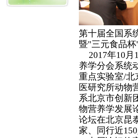
第十届全国系
暨
"
三元食品杯
2017
年
10
月
养学分会系统
重点实验室
/
北
医研究所动物
系北京市创新
物营养学发展
论坛在北京昆
家、同行近
150